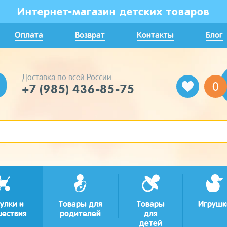
Интернет-магазин детских товаров
Оплата
Возврат
Контакты
Блог
Доставка по всей России
0
+7 (985) 436-85-75
улки и
Товары для
Товары
Игрушк
шествия
родителей
для
детей