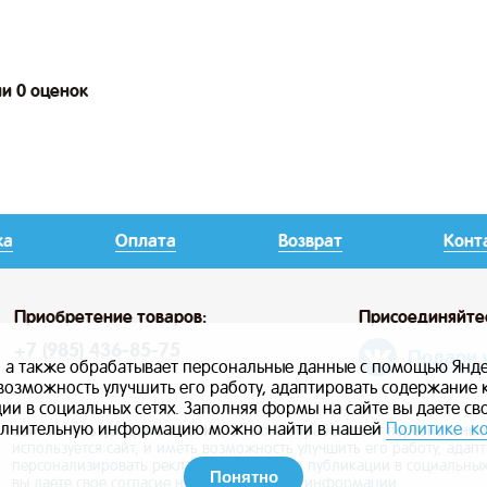
ии 0 оценок
ка
Оплата
Возврат
Конт
Приобретение товаров:
Присоединяйте
+7 (985) 436-85-75
Подари 
, а также обрабатывает персональные данные с помощью Янде
ь возможность улучшить его работу, адаптировать содержание
и в социальных сетях. Заполняя формы на сайте вы даете св
лнительную информацию можно найти в нашей
Политике к
Сайт использует файлы cookie, а также обрабатывает персональны
используется сайт, и иметь возможность улучшить его работу, ада
персонализировать рекламу, маркетинг и публикации в социальных
Понятно
вы даете свое согласие на использование информации.