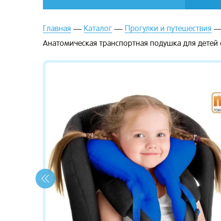
Главная
Каталог
Прогулки и путешествия
Анатомическая транспортная подушка для детей о
зывы