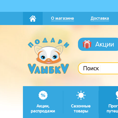
О магазине
Доставка
Акции
Поиск
Акции,
Сезонные
Прог
распродажи
товары
путе