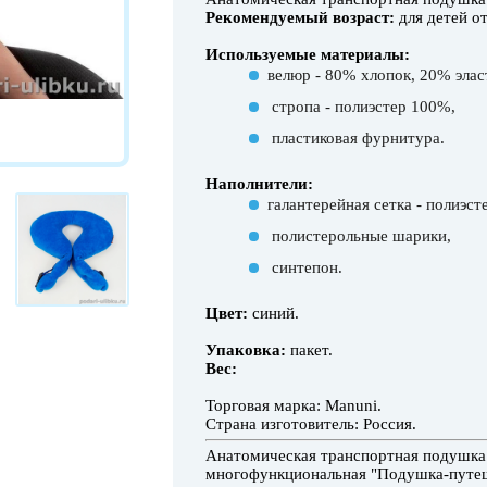
Рекомендуемый возраст:
для детей от
Используемые материалы:
велюр - 80% хлопок, 20% элас
стропа - полиэстер 100%,
пластиковая фурнитура.
Наполнители:
галантерейная сетка - полиэст
полистерольные шарики,
синтепон.
Цвет:
синий.
Упаковка:
пакет.
Вес:
Торговая марка: Manuni.
Страна изготовитель: Россия.
Анатомическая транспортная подушка д
многофункциональная "Подушка-путеш