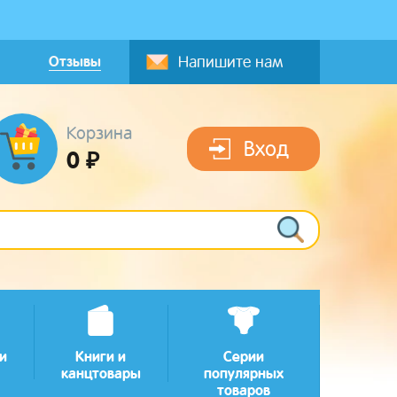
Отзывы
Напишите нам
Корзина
Вход
0 ₽
и
Книги и
Серии
канцтовары
популярных
товаров