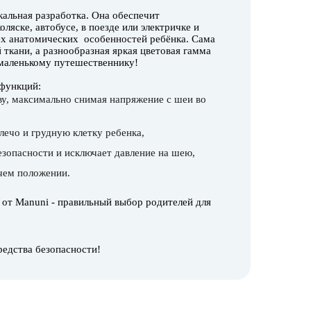
альная разработка. Она обеспечит
ляске, автобусе, в поезде или электричке и
сех анатомических особенностей ребёнка. Сама
 ткани, а разнообразная яркая цветовая гамма
маленькому путешественнику!
 функций:
ву, максимально снимая напряжение с шеи во
лечо и грудную клетку ребенка,
езопасности и исключает давление на шею,
чем положении.
от Manuni - правильный выбор родителей для
редства безопасности!