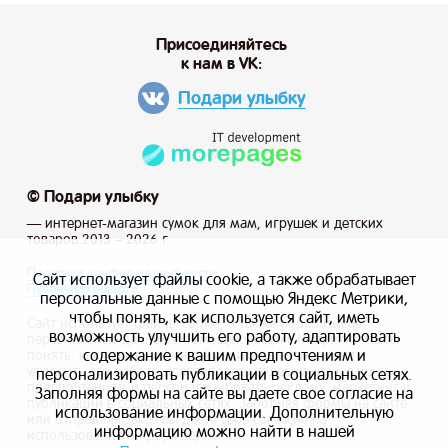
Присоединяйтесь
к нам в VK:
Подари улыбку
© Подари улыбку
— интернет-магазин сумок для мам, игрушек и детских
товаров 2013 – 2026 г.
Политика конфиденциальности
Сайт использует файлы cookie, а также обрабатывает
Публичная оферта
персональные данные с помощью Яндекс Метрики,
чтобы понять, как используется сайт, иметь
Сайт использует файлы cookie, а также обрабатывает
возможность улучшить его работу, адаптировать
персональные данные с помощью Яндекс Метрики, чтобы
содержание к вашим предпочтениям и
понять, как используется сайт, и иметь возможность
улучшить его работу, адаптировать содержание к вашим
персонализировать публикации в социальных сетях.
предпочтениям и персонализировать рекламу, маркетинг и
Заполняя формы на сайте вы даете свое согласие на
публикации в социальных сетях. Заполняя формы на сайте
использование информации. Дополнительную
или отправляя заказ вы даете свое согласие на
информацию можно найти в нашей
использование информации.