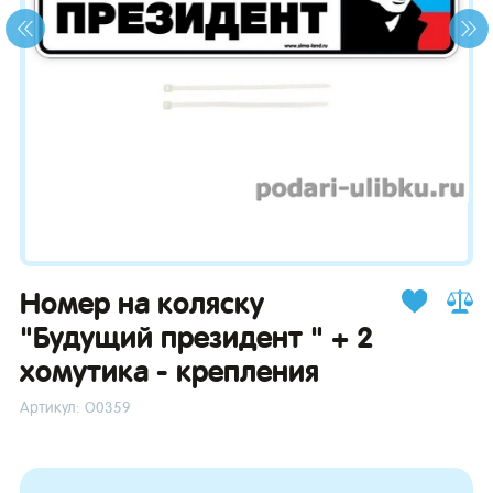
зывы
Номер на коляску
"Будущий президент " + 2
хомутика - крепления
Артикул: О0359