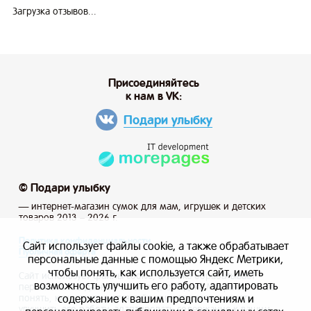
Загрузка отзывов...
Присоединяйтесь
к нам в VK:
Подари улыбку
© Подари улыбку
— интернет-магазин сумок для мам, игрушек и детских
товаров 2013 – 2026 г.
Политика конфиденциальности
Сайт использует файлы cookie, а также обрабатывает
Публичная оферта
персональные данные с помощью Яндекс Метрики,
чтобы понять, как используется сайт, иметь
Сайт использует файлы cookie, а также обрабатывает
возможность улучшить его работу, адаптировать
персональные данные с помощью Яндекс Метрики, чтобы
содержание к вашим предпочтениям и
понять, как используется сайт, и иметь возможность
улучшить его работу, адаптировать содержание к вашим