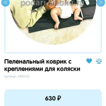
зывы
Пеленальный коврик с
креплениями для коляски
Артикул: ИP0253
630 ₽