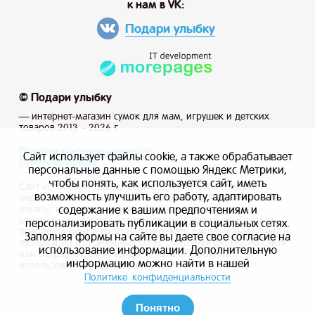
к нам в VK:
Подари улыбку
© Подари улыбку
— интернет-магазин сумок для мам, игрушек и детских
товаров 2013 – 2026 г.
Политика конфиденциальности
Сайт использует файлы cookie, а также обрабатывает
Публичная оферта
персональные данные с помощью Яндекс Метрики,
чтобы понять, как используется сайт, иметь
Сайт использует файлы cookie, а также обрабатывает
возможность улучшить его работу, адаптировать
персональные данные с помощью Яндекс Метрики, чтобы
содержание к вашим предпочтениям и
понять, как используется сайт, и иметь возможность
улучшить его работу, адаптировать содержание к вашим
персонализировать публикации в социальных сетях.
предпочтениям и персонализировать рекламу, маркетинг и
Заполняя формы на сайте вы даете свое согласие на
публикации в социальных сетях. Заполняя формы на сайте
использование информации. Дополнительную
или отправляя заказ вы даете свое согласие на
информацию можно найти в нашей
использование информации.
Политике конфиденциальности
Понятно