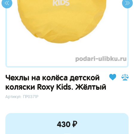
зывы
Чехлы на колёса детской
коляски Roxy Kids. Жёлтый
Артикул: ПР0371Р
430 ₽