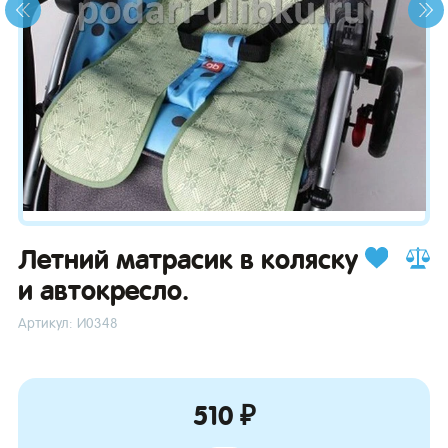
зывы
Летний матрасик в коляску
и автокресло.
Артикул: И0348
510 ₽