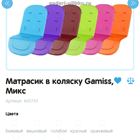
зывы
Матрасик в коляску Gamiss,
Микс
Артикул: КИ1739
Цвета
бежевый
вишнёвый
голубой
красный
оранжевый