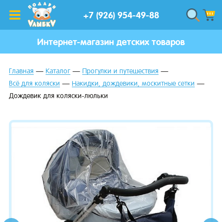
+7 (926) 954-49-88
Интернет-магазин детских товаров
Главная
Каталог
Прогулки и путешествия
Всё для коляски
Накидки, дождевики, москитные сетки
Дождевик для коляски-люльки