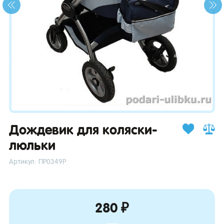
зывы
Дождевик для коляски-
люльки
Артикул: ПР0349Р
280 ₽