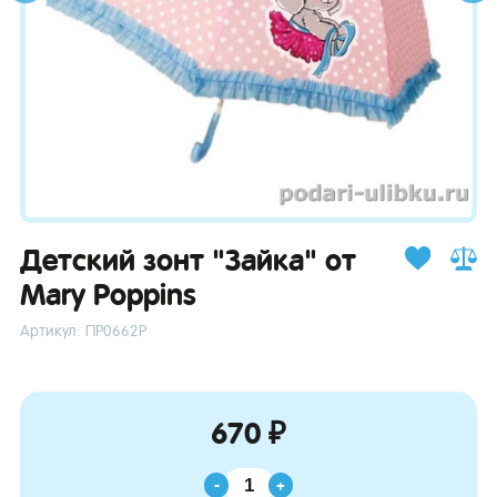
зывы
Детский зонт "Зайка" от
Mary Poppins
Артикул: ПР0662Р
670 ₽
-
+