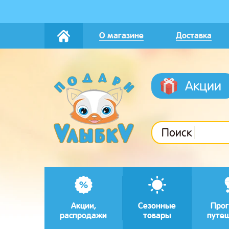
О магазине
Доставка
Акции
Поиск
Акции,
Сезонные
Прог
распродажи
товары
путе