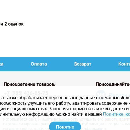
ии 2 оценок
ка
Оплата
Возврат
Конт
Приобретение товаров:
Присоединяйте
+7 (985) 436-85-75
Подари 
, а также обрабатывает персональные данные с помощью Янде
ь возможность улучшить его работу, адаптировать содержание
и в социальных сетях. Заполняя формы на сайте вы даете св
лнительную информацию можно найти в нашей
Политике к
Сайт использует файлы cookie, а также обрабатывает персональны
используется сайт, и иметь возможность улучшить его работу, ада
персонализировать рекламу, маркетинг и публикации в социальных
Понятно
вы даете свое согласие на использование информации.