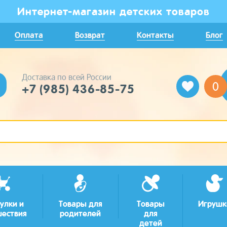
Интернет-магазин детских товаров
Оплата
Возврат
Контакты
Блог
Доставка по всей России
0
+7 (985) 436-85-75
улки и
Товары для
Товары
Игрушк
шествия
родителей
для
детей