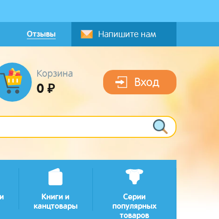
Отзывы
Напишите нам
Корзина
Вход
0 ₽
и
Книги и
Серии
канцтовары
популярных
товаров