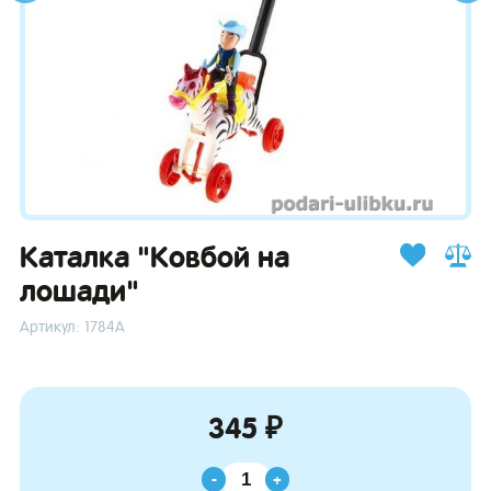
зывы
Каталка "Ковбой на
лошади"
Артикул: 1784А
345 ₽
-
+