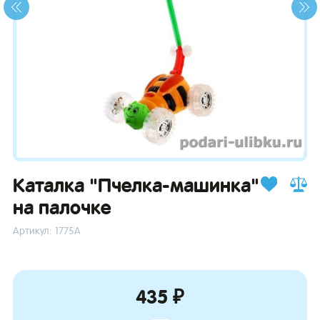
зывы
Каталка "Пчелка-машинка"
на палочке
Артикул: 1775А
435 ₽