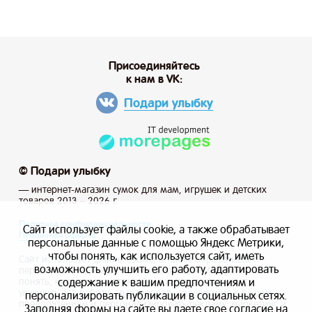
Присоединяйтесь
к нам в VK:
Подари улыбку
© Подари улыбку
— интернет-магазин сумок для мам, игрушек и детских
товаров 2013 – 2026 г.
Политика конфиденциальности
Сайт использует файлы cookie, а также обрабатывает
Публичная оферта
персональные данные с помощью Яндекс Метрики,
чтобы понять, как используется сайт, иметь
Сайт использует файлы cookie, а также обрабатывает
возможность улучшить его работу, адаптировать
персональные данные с помощью Яндекс Метрики, чтобы
содержание к вашим предпочтениям и
понять, как используется сайт, и иметь возможность
улучшить его работу, адаптировать содержание к вашим
персонализировать публикации в социальных сетях.
предпочтениям и персонализировать рекламу, маркетинг и
Заполняя формы на сайте вы даете свое согласие на