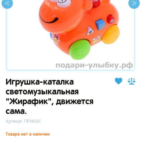
зывы
Игрушка-каталка
светомузыкальная
"Жирафик", движется
сама.
Артикул: ПР1462С
Товара нет в наличии