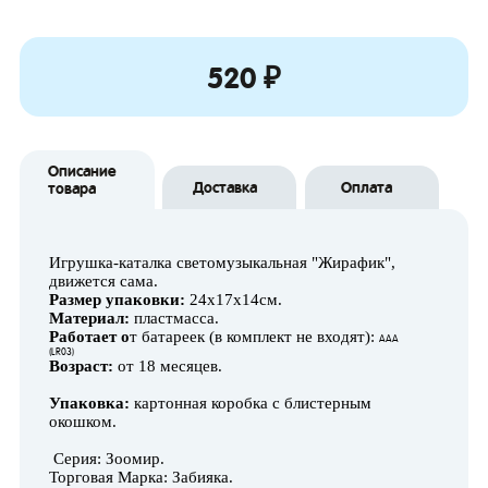
520 ₽
Описание
Доставка
Оплата
товара
Игрушка-каталка светомузыкальная "Жирафик",
движется сама.
Размер упаковки:
24х17х14см.
Материал:
пластмасса.
Работает о
т батареек (в комплект не входят):
AAA
(LR03)
Возраст:
от 18 месяцев.
Упаковка:
картонная коробка с блистерным
окошком.
Серия: Зоомир.
Торговая Марка: Забияка.