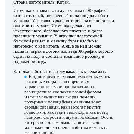
Страна изготовитель: Китай.
Игрушка-каталка светомузыкальная "Жирафик" -
замечательный, интересный подарок для любого
малыша! У каталки яркая, интересная внешность и
она многое может. Игрушка сделана из
качественного, безопасного пластика и долго
прослужит малышу. У игрушки достаточной
большой размер и малышу будет удобно и
интересно с ней играть. А ещё за ней можно
ползать, играя в догонялки, ведь Жирафик хорошо
ездит по полу и составит компанию ребёнку в
подвижной игру.
Каталка работает в 2-х музыкальных режимах:
В одном режиме малыш сможет выучить
некоторые виды транспорта и их
характерные звуки: при нажатии на
разноцветные кнопочки разной формы
малыш услышит как скорая помощь,
пожарная и полицейская машины воют
своими сиренами, как вертолёт крутит
лопастями, как гудит теплоход и как поезд
набирает скорости и шумит колёсами. Очень
интересное для малыша занятие - ведь
маленькие детки очень любят нажимать на
всякие кнопки!