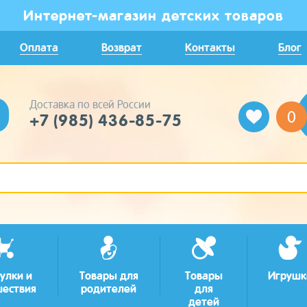
Интернет-магазин детских товаров
Оплата
Возврат
Контакты
Блог
Доставка по всей России
0
+7 (985) 436-85-75
улки и
Товары для
Товары
Игрушк
шествия
родителей
для
детей