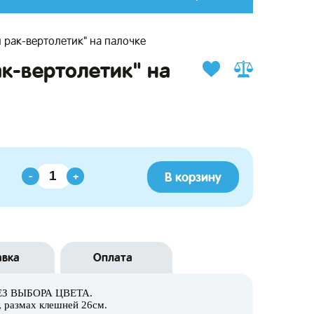
 рак-вертолетик" на палочке
к-вертолетик" на
В корзину
-
+
авка
Оплата
 БЕЗ ВЫБОРА ЦВЕТА.
м, размах клешней 26см.