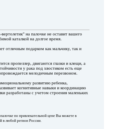
-вертолетик" на палочке не оставит вашего
имой каталкой на долгое время.
нет отличным подарком как мальчику, так и
ится пропеллер, двигаются глазки и клещи, а
стойчивости у рака под хвостиком есть еще
сопровождается мелодичным перезвоном.
эмоциональному развитию ребенка,
азвивает когнитивные навыки и координацию
лки разработаны с учетом строения маленьких
 палочке по привлекательной цене Вы можете в
й в любой регион России.