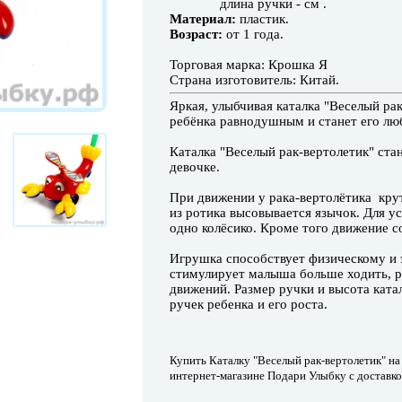
длина ручки - см .
Материал:
пластик.
Возраст:
от 1 года.
Торговая марка: Крошка Я
Страна изготовитель: Китай.
Яркая, улыбчивая каталка "Веселый рак
ребёнка равнодушным и станет его люб
Каталка "Веселый рак-вертолетик" ста
девочке.
При движении у рака-вертолётика крут
из ротика высовывается язычок. Для у
одно колёсико. Кроме того движение 
Игрушка способствует физическому и 
стимулирует малыша больше ходить, р
движений. Размер ручки и высота ката
ручек ребенка и его роста.
Купить Каталку "Веселый рак-вертолетик" на
интернет-магазине Подари Улыбку с доставко