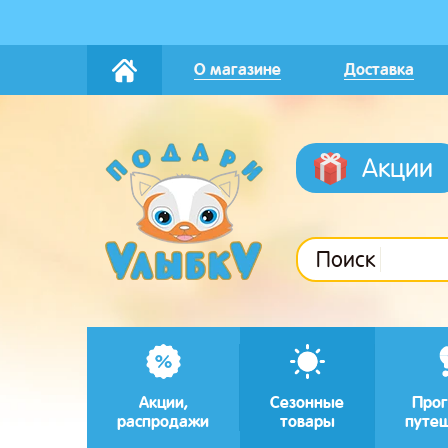
О магазине
Доставка
Акции
Поиск
Акции,
Сезонные
Прог
распродажи
товары
путе