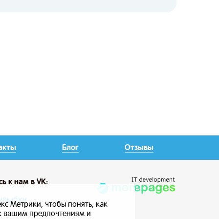
акты
Блог
Отзывы
сь
к нам в VK:
улыбку
кс Метрики, чтобы понять, как
 к вашим предпочтениям и