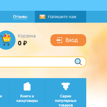
Отзывы
Напишите нам
Корзина
Вход
0 ₽
и
Книги и
Серии
канцтовары
популярных
товаров