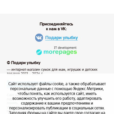
Присоединяйтесь
к нам в VK:
Подари улыбку
© Подари улыбку
— интернет-магазин сумок для мам, игрушек и детских
товаров 2013 – 2026 г.
Политика конфиденциальности
Сайт использует файлы cookie, а также обрабатывает
Публичная оферта
персональные данные с помощью Яндекс Метрики,
чтобы понять, как используется сайт, иметь
Сайт использует файлы cookie, а также обрабатывает
возможность улучшить его работу, адаптировать
персональные данные с помощью Яндекс Метрики, чтобы
содержание к вашим предпочтениям и
понять, как используется сайт, и иметь возможность
улучшить его работу, адаптировать содержание к вашим
персонализировать публикации в социальных сетях.
предпочтениям и персонализировать рекламу, маркетинг и
Заполняя формы на сайте вы даете свое согласие на