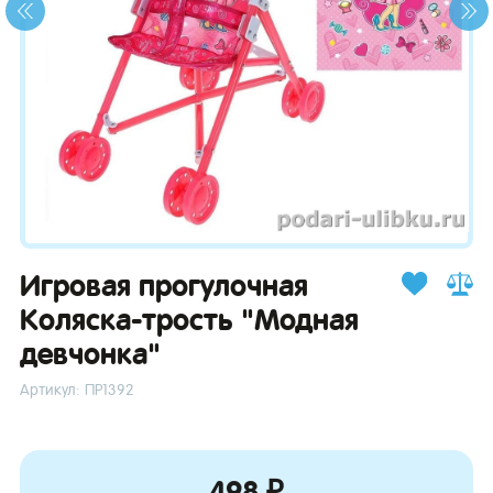
зывы
Игровая прогулочная
Коляска-трость "Модная
девчонка"
Артикул: ПР1392
498 ₽