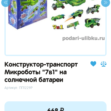
зывы
Конструктор-транспорт
Микроботы "7в1" на
солнечной батареи
Артикул: ПП1229Р
668 ₽