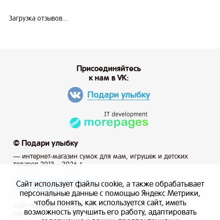
Загрузка отзывов...
Присоединяйтесь
к нам в VK:
Подари улыбку
© Подари улыбку
— интернет-магазин сумок для мам, игрушек и детских
товаров 2013 – 2026 г.
Политика конфиденциальности
Сайт использует файлы cookie, а также обрабатывает
Публичная оферта
персональные данные с помощью Яндекс Метрики,
чтобы понять, как используется сайт, иметь
Сайт использует файлы cookie, а также обрабатывает
возможность улучшить его работу, адаптировать
персональные данные с помощью Яндекс Метрики, чтобы