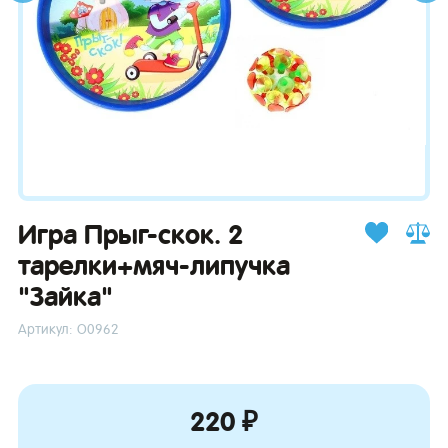
зывы
Игра Прыг-скок. 2
тарелки+мяч-липучка
"Зайка"
Артикул: О0962
220 ₽