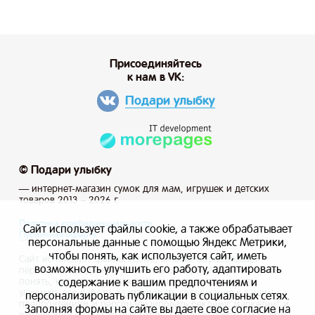
Присоединяйтесь
к нам в VK:
Подари улыбку
© Подари улыбку
— интернет-магазин сумок для мам, игрушек и детских
товаров 2013 – 2026 г.
Политика конфиденциальности
Сайт использует файлы cookie, а также обрабатывает
Публичная оферта
персональные данные с помощью Яндекс Метрики,
чтобы понять, как используется сайт, иметь
Сайт использует файлы cookie, а также обрабатывает
возможность улучшить его работу, адаптировать
персональные данные с помощью Яндекс Метрики, чтобы
содержание к вашим предпочтениям и
понять, как используется сайт, и иметь возможность
улучшить его работу, адаптировать содержание к вашим
персонализировать публикации в социальных сетях.
предпочтениям и персонализировать рекламу, маркетинг и
Заполняя формы на сайте вы даете свое согласие на