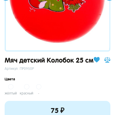
зывы
Мяч детский Колобок 25 см
Артикул: ПР0950Р
Цвета
жёлтый
красный
-
75 ₽