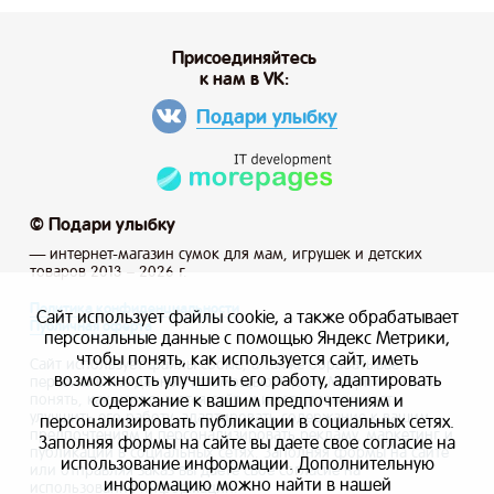
Присоединяйтесь
к нам в VK:
Подари улыбку
© Подари улыбку
— интернет-магазин сумок для мам, игрушек и детских
товаров 2013 – 2026 г.
Политика конфиденциальности
Сайт использует файлы cookie, а также обрабатывает
Публичная оферта
персональные данные с помощью Яндекс Метрики,
чтобы понять, как используется сайт, иметь
Сайт использует файлы cookie, а также обрабатывает
возможность улучшить его работу, адаптировать
персональные данные с помощью Яндекс Метрики, чтобы
содержание к вашим предпочтениям и
понять, как используется сайт, и иметь возможность
улучшить его работу, адаптировать содержание к вашим
персонализировать публикации в социальных сетях.
предпочтениям и персонализировать рекламу, маркетинг и
Заполняя формы на сайте вы даете свое согласие на
публикации в социальных сетях. Заполняя формы на сайте
использование информации. Дополнительную
или отправляя заказ вы даете свое согласие на
информацию можно найти в нашей
использование информации.