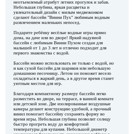
неотъемлемый атрибут летних прогулок и забав.
Небольшая глубина, яркая расцветка и
увлекательный дизайн с милым медвежонком
сделают бассейн "Винни Пух" любимым водным
развлечением маленьких непосед.
Подарите ребёнку весёлые водные игры прямо
дома, на даче или во дворе! Яркий надувной
бассейн с любимым Винни Пухом создан для
малышей от 1 до 3 лет и отлично подходит для
первого знакомства с водой.
Бассейн можно использовать не только с водой, но
и как сухой бассейн для шариков или небольшую
домашнюю песочницу. Летом он поможет весело
охладиться в жаркий день, а в другое время станет
уютным местом для игр.
Благодаря компактному размеру бассейн легко
разместить во дворе, на террасе, в ванной комнате
или детской зоне. Две изолированные воздушные
камеры делают конструкцию удобной, а прочный
винил помогает бассейну сохранять форму во
время игры.
Небольшая глубина позволит солнцу
быстро прогреть воду до комфортной
температуры для купания. Небольшой диаметр