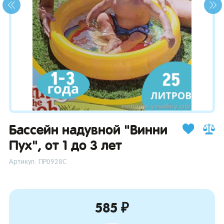
зывы
Бассейн надувной "Винни
Пух", от 1 до 3 лет
Артикул: ПР0928С
585 ₽