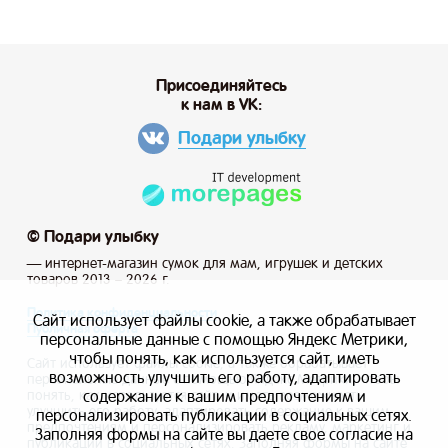
Присоединяйтесь
к нам в VK:
Подари улыбку
© Подари улыбку
— интернет-магазин сумок для мам, игрушек и детских
товаров 2013 – 2026 г.
Политика конфиденциальности
Сайт использует файлы cookie, а также обрабатывает
Публичная оферта
персональные данные с помощью Яндекс Метрики,
чтобы понять, как используется сайт, иметь
Сайт использует файлы cookie, а также обрабатывает
возможность улучшить его работу, адаптировать
персональные данные с помощью Яндекс Метрики, чтобы
содержание к вашим предпочтениям и
понять, как используется сайт, и иметь возможность
улучшить его работу, адаптировать содержание к вашим
персонализировать публикации в социальных сетях.
предпочтениям и персонализировать рекламу, маркетинг и
Заполняя формы на сайте вы даете свое согласие на
публикации в социальных сетях. Заполняя формы на сайте