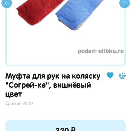
зывы
Муфта для рук на коляску
"Согрей-ка", вишнёвый
цвет
Артикул: И0213
320 ₽