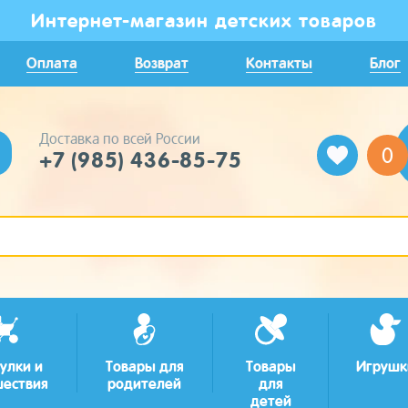
Интернет-магазин детских товаров
Оплата
Возврат
Контакты
Блог
Доставка по всей России
0
+7 (985) 436-85-75
улки и
Товары для
Товары
Игрушк
шествия
родителей
для
детей