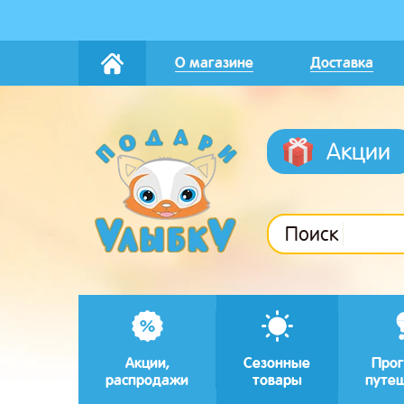
О магазине
Доставка
Акции
Поиск
Акции,
Сезонные
Прог
распродажи
товары
путе