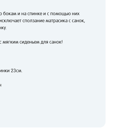
о бокам и на спинке и с помощью них
 исключает сползание матрасика с санок,
нку.
 мягким сиденьем для санок!
пинки 23см.
н