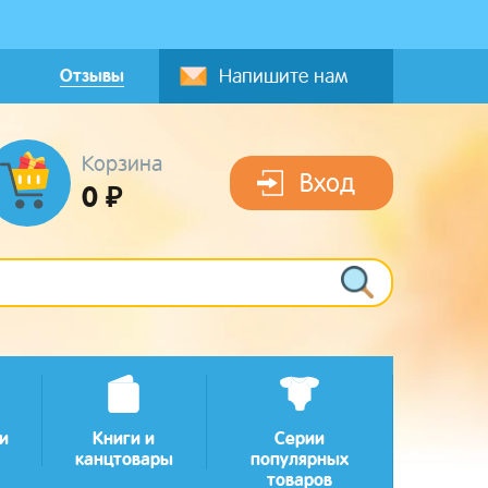
Отзывы
Напишите нам
Корзина
Вход
0 ₽
и
Книги и
Серии
канцтовары
популярных
товаров