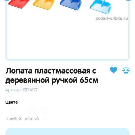
зывы
Лопата пластмассовая с
деревянной ручкой 65см
Артикул: ПП0877
Цвета
голубой
жёлтый
-