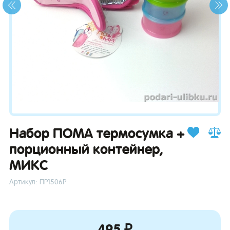
зывы
Набор ПОМА термосумка +
порционный контейнер,
МИКС
Артикул: ПР1506Р
495 ₽