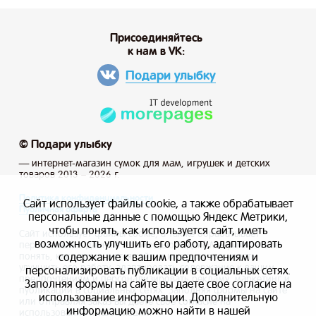
Присоединяйтесь
к нам в VK:
Подари улыбку
© Подари улыбку
— интернет-магазин сумок для мам, игрушек и детских
товаров 2013 – 2026 г.
Политика конфиденциальности
Сайт использует файлы cookie, а также обрабатывает
Публичная оферта
персональные данные с помощью Яндекс Метрики,
чтобы понять, как используется сайт, иметь
Сайт использует файлы cookie, а также обрабатывает
возможность улучшить его работу, адаптировать
персональные данные с помощью Яндекс Метрики, чтобы
содержание к вашим предпочтениям и
понять, как используется сайт, и иметь возможность
улучшить его работу, адаптировать содержание к вашим
персонализировать публикации в социальных сетях.
предпочтениям и персонализировать рекламу, маркетинг и
Заполняя формы на сайте вы даете свое согласие на
публикации в социальных сетях. Заполняя формы на сайте
использование информации. Дополнительную
или отправляя заказ вы даете свое согласие на
информацию можно найти в нашей
использование информации.