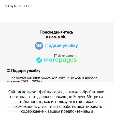
Загрузка отзывов...
Присоединяйтесь
к нам в VK:
Подари улыбку
© Подари улыбку
— интернет-магазин сумок для мам, игрушек и детских
товаров 2013 – 2026 г.
Политика конфиденциальности
Сайт использует файлы cookie, а также обрабатывает
Публичная оферта
персональные данные с помощью Яндекс Метрики,
чтобы понять, как используется сайт, иметь
Сайт использует файлы cookie, а также обрабатывает
возможность улучшить его работу, адаптировать
персональные данные с помощью Яндекс Метрики, чтобы
содержание к вашим предпочтениям и
понять, как используется сайт, и иметь возможность