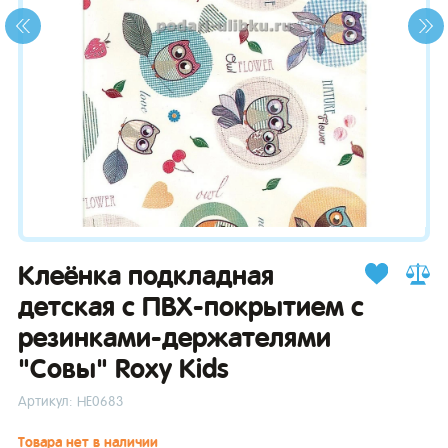
зывы
Клеёнка подкладная
детская с ПВХ-покрытием с
резинками-держателями
"Совы" Roxy Kids
Артикул: НЕ0683
Товара нет в наличии