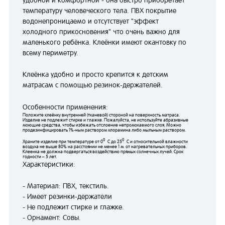
температуру человеческого тела. ПВХ покрытие
водонепроницаемо и отсутствует "эффект
холодного прикосновения" что очень важно для
маленького ребёнка. Клеёнки имеют окантовку по
всему периметру.
Клеёнка удобно и просто крепится к детским
матрасам с помощью резинок-держателей.
Особенности применения:
Положите клеёнку внутренней (тканевой) стороной на поверхность матраса.
Изделие не подлежит стирке и глажке. Пожалуйста, не используйте абразивные
моющие средства, чтобы избежать отслоение непромокаемого слоя. Можно
продезинфицировать 1%-ным раствором хлорамина либо мыльным раствором.
0
0
Храните изделие при температуре от 0
С до 25
С и относительной влажности
воздуха не выше 80% на расстоянии не менее 1 м. от нагревательных приборов.
Клеенка не должна подвергаться воздействию прямых солнечных лучей. Срок
годности – 5 лет.
Характеристики:
- Материал: ПВХ, текстиль.
- Имеет резинки-держатели
- Не подлежит стирке и глажке.
- Орнамент: Совы.