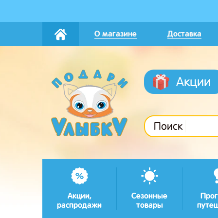
О магазине
Доставка
Акции
Поиск
Акции,
Сезонные
Прог
распродажи
товары
путе