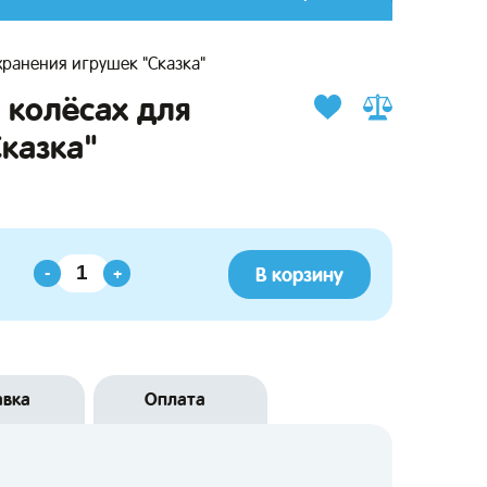
хранения игрушек "Сказка"
 колёсах для
казка"
В корзину
-
+
авка
Оплата