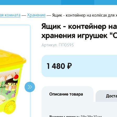
ая комната
Хранение
Ящик - контейнер на колёсах для 
Ящик - контейнер на
хранения игрушек "С
Артикул: ПП0595
1 480 ₽
Описание товара
Дост
Размеры ящика:
59х39х35см.