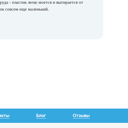
уда - пластик легко моется и вытирается от
нок совсем еще маленький.
акты
Блог
Отзывы