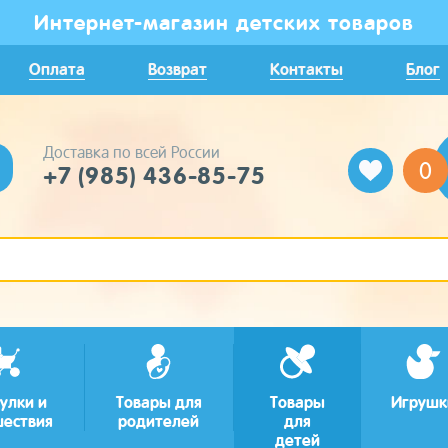
Интернет-магазин детских товаров
Оплата
Возврат
Контакты
Блог
Доставка по всей России
0
+7 (985) 436-85-75
улки и
Товары для
Товары
Игрушк
шествия
родителей
для
детей