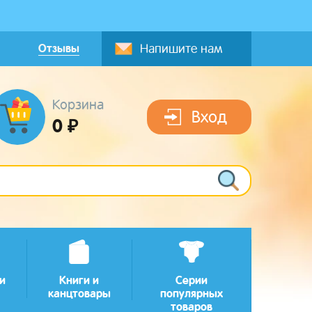
Отзывы
Напишите нам
Корзина
Вход
0 ₽
и
Книги и
Серии
канцтовары
популярных
товаров