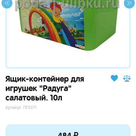
зывы
Ящик-контейнер для
игрушек "Радуга"
салатовый. 10л
Артикул: ПП1371
484 ₽