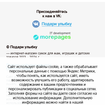
Присоединяйтесь
к нам в VK:
Подари улыбку
© Подари улыбку
— интернет-магазин сумок для мам, игрушек и детских
товаров 2013 – 2026 г.
Политика конфиденциальности
Сайт использует файлы cookie, а также обрабатывает
Публичная оферта
персональные данные с помощью Яндекс Метрики,
чтобы понять, как используется сайт, иметь
Сайт использует файлы cookie, а также обрабатывает
возможность улучшить его работу, адаптировать
персональные данные с помощью Яндекс Метрики, чтобы
содержание к вашим предпочтениям и
понять, как используется сайт, и иметь возможность
улучшить его работу, адаптировать содержание к вашим
персонализировать публикации в социальных сетях.
предпочтениям и персонализировать рекламу, маркетинг и
Заполняя формы на сайте вы даете свое согласие на
публикации в социальных сетях. Заполняя формы на сайте
использование информации. Дополнительную
или отправляя заказ вы даете свое согласие на
информацию можно найти в нашей
использование информации.