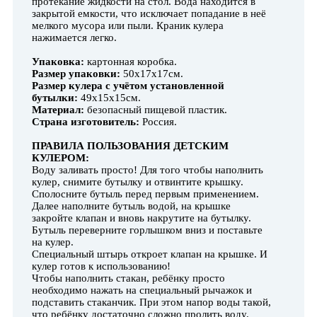
протекание жидкости на стол. Вода находится в
закрытой емкости, что исключает попадание в неё
мелкого мусора или пыли. Краник кулера
нажимается легко.
Упаковка:
картонная коробка.
Размер упаковки:
50х17х17см.
Размер кулера с учётом установленной
бутылки:
49х15х15см.
Материал:
безопасный пищевой пластик.
Страна изготовитель:
Россия.
ПРАВИЛА ПОЛЬЗОВАНИЯ ДЕТСКИМ
КУЛЕРОМ:
Воду заливать просто! Для того чтобы наполнить
кулер, снимите бутылку и отвинтите крышку.
Сполосните бутыль перед первым применением.
Далее наполните бутыль водой, на крышке
закройте клапан и вновь накрутите на бутылку.
Бутыль переверните горлышком вниз и поставьте
на кулер.
Специальный штырь откроет клапан на крышке. И
кулер готов к использованию!
Чтобы наполнить стакан, ребёнку просто
необходимо нажать на специальный рычажок и
подставить стаканчик. При этом напор воды такой,
что ребёнку достаточно сложно пролить воду.