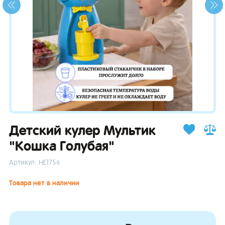
зывы
Детский кулер Мультик
"Кошка Голубая"
Артикул: НЕ1756
Товара нет в наличии