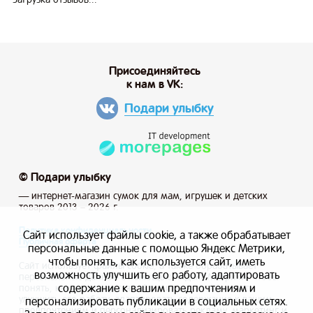
Присоединяйтесь
к нам в VK:
Подари улыбку
© Подари улыбку
— интернет-магазин сумок для мам, игрушек и детских
товаров 2013 – 2026 г.
Политика конфиденциальности
Сайт использует файлы cookie, а также обрабатывает
Публичная оферта
персональные данные с помощью Яндекс Метрики,
чтобы понять, как используется сайт, иметь
Сайт использует файлы cookie, а также обрабатывает
возможность улучшить его работу, адаптировать
персональные данные с помощью Яндекс Метрики, чтобы
содержание к вашим предпочтениям и
понять, как используется сайт, и иметь возможность
улучшить его работу, адаптировать содержание к вашим
персонализировать публикации в социальных сетях.
предпочтениям и персонализировать рекламу, маркетинг и