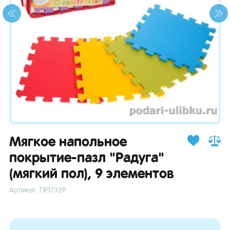
зывы
Мягкое напольное
покрытие-пазл "Радуга"
(мягкий пол), 9 элементов
Артикул: ПР1732Р