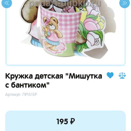
зывы
Кружка детская "Мишутка
с бантиком"
Артикул: ПР1515Р
195 ₽