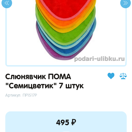
зывы
Слюнявчик ПОМА
"Семицветик" 7 штук
Артикул: ПР1517Р
495 ₽