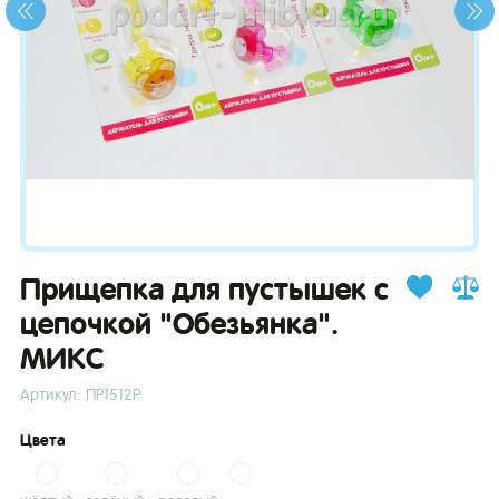
зывы
Прищепка для пустышек с
цепочкой "Обезьянка".
МИКС
Артикул: ПР1512Р
Цвета