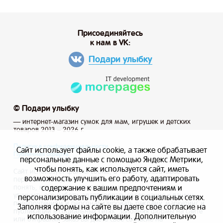
Присоединяйтесь
к нам в VK:
Подари улыбку
© Подари улыбку
— интернет-магазин сумок для мам, игрушек и детских
товаров 2013 – 2026 г.
Политика конфиденциальности
Сайт использует файлы cookie, а также обрабатывает
Публичная оферта
персональные данные с помощью Яндекс Метрики,
чтобы понять, как используется сайт, иметь
Сайт использует файлы cookie, а также обрабатывает
возможность улучшить его работу, адаптировать
персональные данные с помощью Яндекс Метрики, чтобы
содержание к вашим предпочтениям и
понять, как используется сайт, и иметь возможность
улучшить его работу, адаптировать содержание к вашим
персонализировать публикации в социальных сетях.
предпочтениям и персонализировать рекламу, маркетинг и
Заполняя формы на сайте вы даете свое согласие на
публикации в социальных сетях. Заполняя формы на сайте
использование информации. Дополнительную
или отправляя заказ вы даете свое согласие на