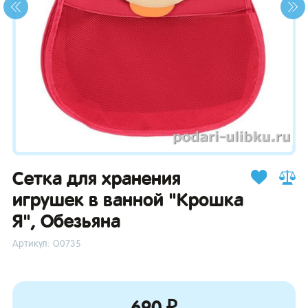
зывы
Сетка для хранения
игрушек в ванной "Крошка
Я", Обезьяна
Артикул: О0735
690 ₽