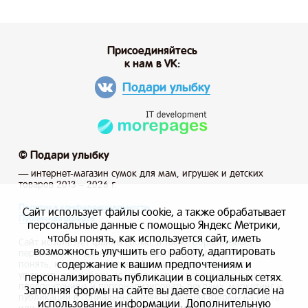
Присоединяйтесь
к нам в VK:
Подари улыбку
© Подари улыбку
— интернет-магазин сумок для мам, игрушек и детских
товаров 2013 – 2026 г.
Политика конфиденциальности
Сайт использует файлы cookie, а также обрабатывает
Публичная оферта
персональные данные с помощью Яндекс Метрики,
чтобы понять, как используется сайт, иметь
Сайт использует файлы cookie, а также обрабатывает
возможность улучшить его работу, адаптировать
персональные данные с помощью Яндекс Метрики, чтобы
содержание к вашим предпочтениям и
понять, как используется сайт, и иметь возможность
улучшить его работу, адаптировать содержание к вашим
персонализировать публикации в социальных сетях.
предпочтениям и персонализировать рекламу, маркетинг и
Заполняя формы на сайте вы даете свое согласие на
публикации в социальных сетях. Заполняя формы на сайте
использование информации. Дополнительную
или отправляя заказ вы даете свое согласие на