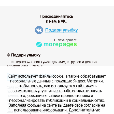
Присоединяйтесь
к нам в VK:
Подари улыбку
© Подари улыбку
— интернет-магазин сумок для мам, игрушек и детских
товаров 2013 – 2026 г.
Политика конфиденциальности
Сайт использует файлы cookie, а также обрабатывает
Публичная оферта
персональные данные с помощью Яндекс Метрики,
чтобы понять, как используется сайт, иметь
Сайт использует файлы cookie, а также обрабатывает
возможность улучшить его работу, адаптировать
персональные данные с помощью Яндекс Метрики, чтобы
содержание к вашим предпочтениям и
понять, как используется сайт, и иметь возможность
улучшить его работу, адаптировать содержание к вашим
персонализировать публикации в социальных сетях.
предпочтениям и персонализировать рекламу, маркетинг и
Заполняя формы на сайте вы даете свое согласие на
публикации в социальных сетях. Заполняя формы на сайте
использование информации. Дополнительную
или отправляя заказ вы даете свое согласие на