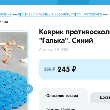
упания
противоскользящие коврики, горки, матрасики
Синий
Коврик противоскол
"Галька". Синий
Артикул: ПП0488
245 ₽
350 ₽
Описание товара
Дост
Размер:
35x66 см.