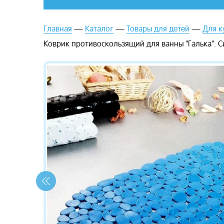
Главная
Каталог
Товары для детей
Для к
Коврик противоскользящий для ванны "Галька". 
зывы