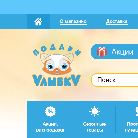
О магазине
Доставка
Акции
Поиск
Акции,
Сезонные
Прог
распродажи
товары
путе