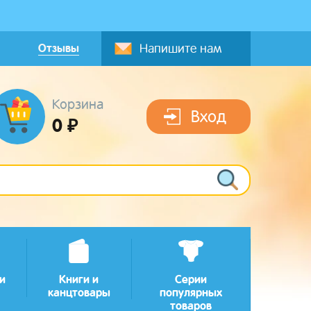
Отзывы
Напишите нам
Корзина
Вход
0 ₽
и
Книги и
Серии
канцтовары
популярных
товаров