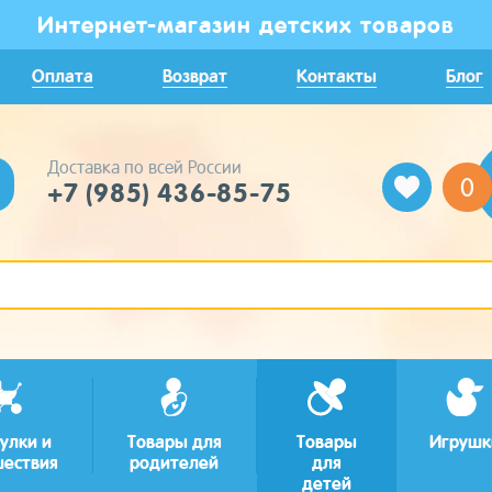
Интернет-магазин детских товаров
Оплата
Возврат
Контакты
Блог
Доставка по всей России
0
+7 (985) 436-85-75
улки и
Товары для
Товары
Игрушк
шествия
родителей
для
детей