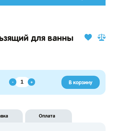
ьзящий для ванны
В корзину
-
+
авка
Оплата