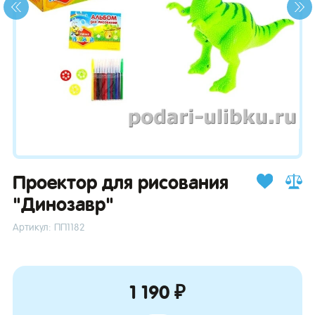
зывы
Проектор для рисования
"Динозавр"
Артикул: ПП1182
1 190 ₽