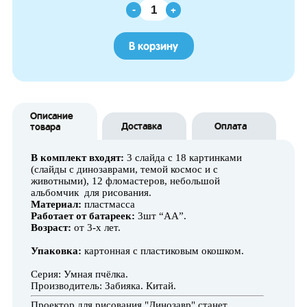
-
+
В корзину
Описание
Доставка
Оплата
товара
В комплект входят:
3 слайда с 18 картинками
(слайды с динозаврами, темой космос и с
животными), 12 фломастеров, небольшой
альбомчик для рисования.
Материал:
пластмасса
Работает от батареек:
3шт “AA”.
Возраст:
от 3-х лет.
Упаковка:
картонная с пластиковым окошком.
Серия: Умная пчёлка.
Производитель: Забияка. Китай.
Проектор для рисования "Динозавр" станет