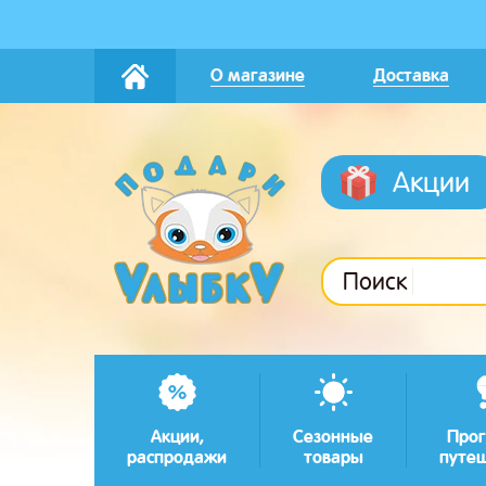
О магазине
Доставка
Акции
Поиск
Акции,
Сезонные
Прог
распродажи
товары
путе