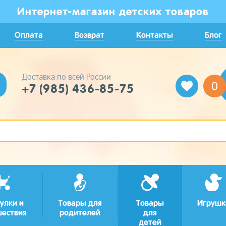
Интернет-магазин детских товаров
Оплата
Возврат
Контакты
Блог
Доставка по всей России
0
+7 (985) 436-85-75
улки и
Товары для
Товары
Игрушк
шествия
родителей
для
детей