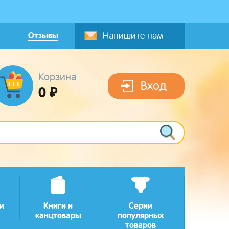
Отзывы
Напишите нам
Корзина
Вход
0 ₽
и
Книги и
Серии
канцтовары
популярных
товаров