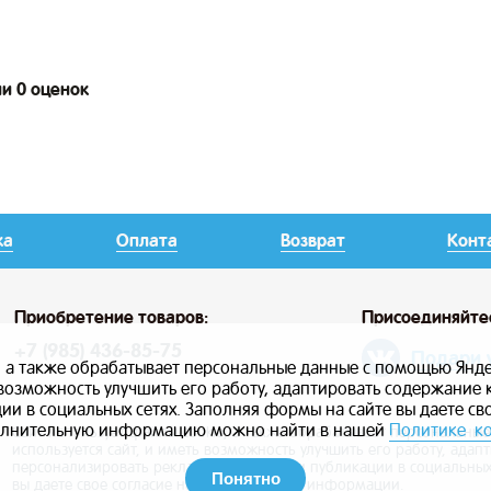
ии 0 оценок
ка
Оплата
Возврат
Конт
Приобретение товаров:
Присоединяйте
+7 (985) 436-85-75
Подари 
, а также обрабатывает персональные данные с помощью Янде
ь возможность улучшить его работу, адаптировать содержание
и в социальных сетях. Заполняя формы на сайте вы даете св
лнительную информацию можно найти в нашей
Политике к
Сайт использует файлы cookie, а также обрабатывает персональны
используется сайт, и иметь возможность улучшить его работу, ада
персонализировать рекламу, маркетинг и публикации в социальных
Понятно
вы даете свое согласие на использование информации.