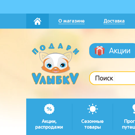
О магазине
Доставка
Акции
Поиск
Акции,
Сезонные
Прог
распродажи
товары
путе