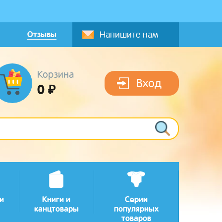
Отзывы
Напишите нам
Корзина
Вход
0 ₽
и
Книги и
Серии
канцтовары
популярных
товаров