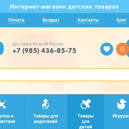
Интернет-магазин детских товаров
Оплата
Возврат
Контакты
Блог
Доставка по всей России
0
+7 (985) 436-85-75
улки и
Товары для
Товары
Игрушк
шествия
родителей
для
детей