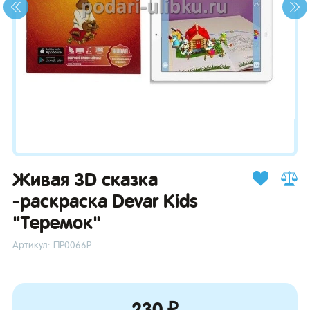
зывы
Живая 3D сказка
-раскраска Devar Kids
"Теремок"
Артикул: ПР0066Р
230 ₽