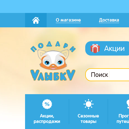
О магазине
Доставка
Акции
Поиск
Акции,
Сезонные
Прог
распродажи
товары
путе