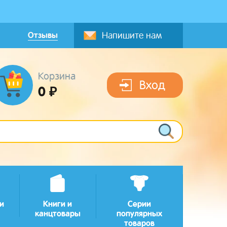
Отзывы
Напишите нам
Корзина
Вход
0 ₽
и
Книги и
Серии
канцтовары
популярных
товаров