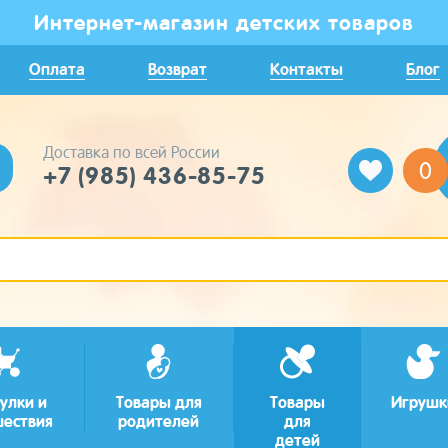
Интернет-магазин детских товаров
Оплата
Возврат
Контакты
Блог
Доставка по всей России
0
+7 (985) 436-85-75
улки и
Товары для
Товары
Игрушк
шествия
родителей
для
детей