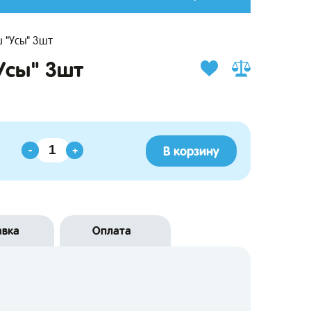
 "Усы" 3шт
Усы" 3шт
В корзину
-
+
авка
Оплата