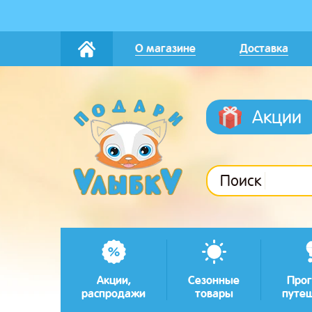
О магазине
Доставка
Акции
Поиск
Акции,
Сезонные
Прог
распродажи
товары
путе