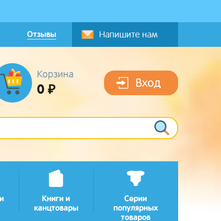
Отзывы
Напишите нам
Корзина
Вход
0 ₽
и
Книги и
Серии
канцтовары
популярных
товаров