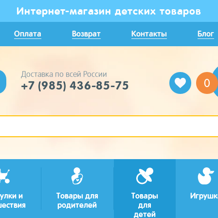
Интернет-магазин детских товаров
Оплата
Возврат
Контакты
Блог
Доставка по всей России
0
+7 (985) 436-85-75
улки и
Товары для
Товары
Игрушк
шествия
родителей
для
детей