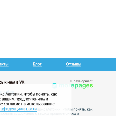
акты
Блог
Отзывы
сь
к нам в VK:
улыбку
кс Метрики, чтобы понять, как
 к вашим предпочтениям и
ое согласие на использование
онфиденциальности
е данные с помощью Яндекс Метрики, чтобы понять, как
птировать содержание к вашим предпочтениям и