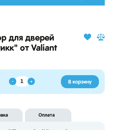
р для дверей
кк" от Valiant
В корзину
-
+
авка
Оплата