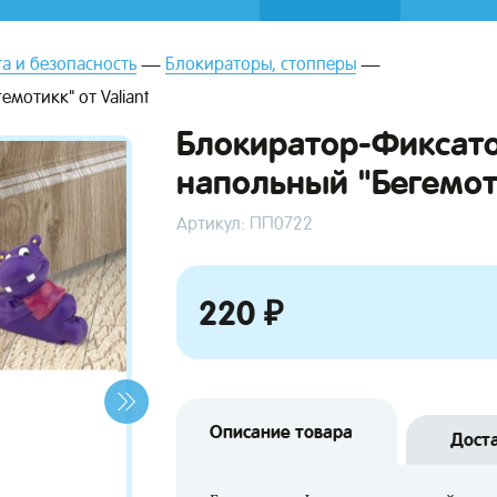
а и безопасность
Блокираторы, стопперы
мотикк" от Valiant
Блокиратор-Фиксато
напольный "Бегемоти
Артикул: ПП0722
220 ₽
Описание товара
Дост