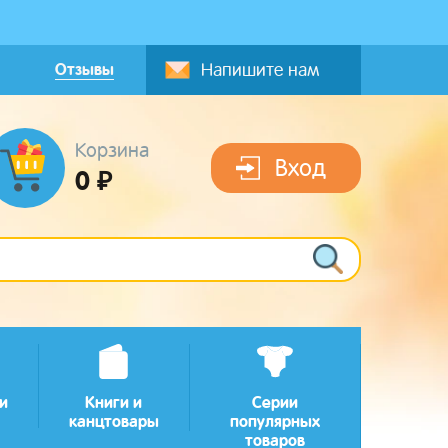
Отзывы
Напишите нам
Корзина
Вход
0 ₽
и
Книги и
Серии
канцтовары
популярных
товаров