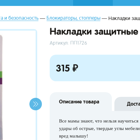
а и безопасность
Блокираторы, стопперы
Накладки защ
Накладки защитные 
Артикул: ПП1726
315 ₽
Описание товара
Дост
Все мамы знают, что нельзя научиться 
удары об острые, твердые углы мебел
вред малышу!