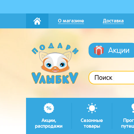
О магазине
Доставка
Акции
Поиск
Акции,
Сезонные
Прог
распродажи
товары
путе