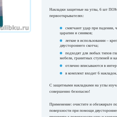
Накладки защитные на углы, 6 шт ПОМ
первооткрывателях:
смягчают удар при падении, ч
царапин и синяков;
легкие в использовании – кре
двустороннего скотча;
подходят для любых типов гла
мебели, гранитных ступеней и ка
отлично вписываются в интер
в комплект входит 6 накладок
С защитными накладками на углы изуч
совершенно безопасно!
Применение: очистите и обезжирьте по
поверхности при помощи двустороннего
прижмите к поверхности угла и удержи