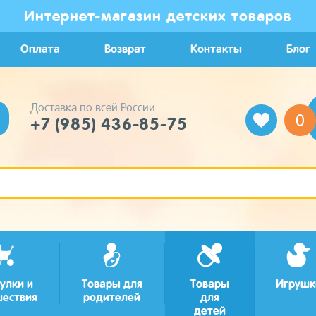
Интернет-магазин детских товаров
Оплата
Возврат
Контакты
Блог
Доставка по всей России
0
+7 (985) 436-85-75
улки и
Товары для
Товары
Игрушк
шествия
родителей
для
детей