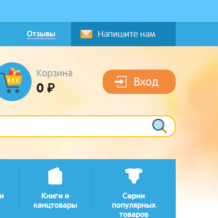
Отзывы
Напишите нам
Корзина
Вход
0 ₽
и
Книги и
Серии
канцтовары
популярных
товаров