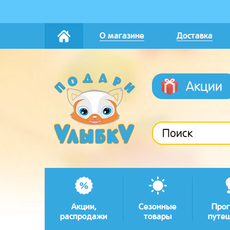
О магазине
Доставка
Акции
Поиск
Акции,
Сезонные
Прог
распродажи
товары
путе