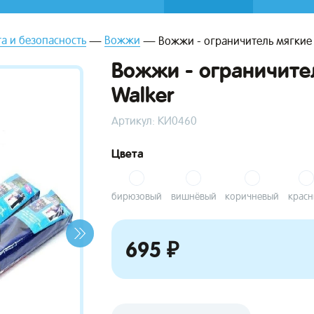
а и безопасность
Вожжи
Вожжи - ограничитель мягкие 
Вожжи - ограничите
Walker
Артикул: КИ0460
Цвета
бирюзовый
вишнёвый
коричневый
крас
695 ₽