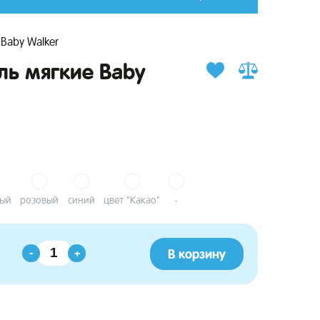
Baby Walker
ль мягкие Baby
ный
розовый
синий
цвет "Какао"
-
В корзину
-
+