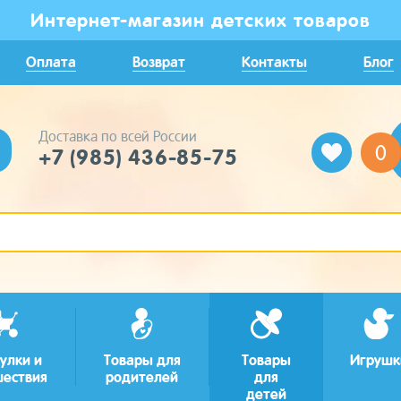
Интернет-магазин детских товаров
Оплата
Возврат
Контакты
Блог
Доставка по всей России
0
+7 (985) 436-85-75
улки и
Товары для
Товары
Игрушк
шествия
родителей
для
детей