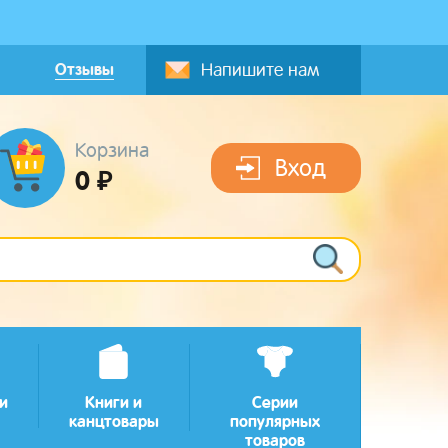
Отзывы
Напишите нам
Корзина
Вход
0 ₽
и
Книги и
Серии
канцтовары
популярных
товаров