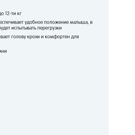
о 12-ти кг
еспечивает удобное положение малыша, в
будет испытывать перегрузки
ает голову крохи и комфортен для
мни