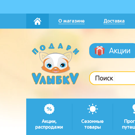
О магазине
Доставка
Акции
Поиск
Акции,
Сезонные
Прог
распродажи
товары
путе