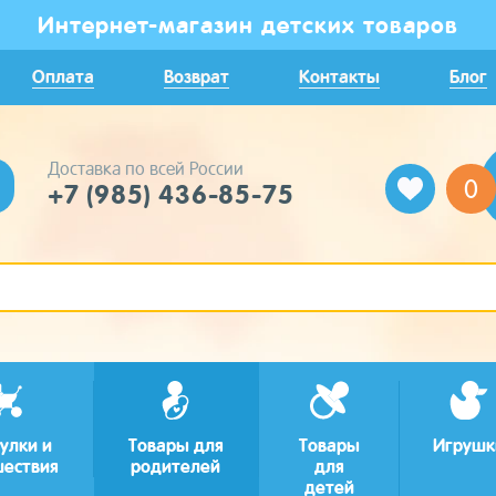
Интернет-магазин детских товаров
Оплата
Возврат
Контакты
Блог
Доставка по всей России
0
+7 (985) 436-85-75
улки и
Товары для
Товары
Игрушк
шествия
родителей
для
детей