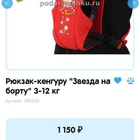
зывы
Рюкзак-кенгуру "Звезда на
борту" 3-12 кг
Артикул: ПР0589
1 150 ₽