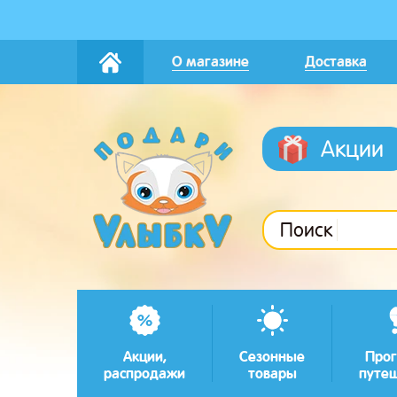
О магазине
Доставка
Акции
Поиск
Акции,
Сезонные
Прог
распродажи
товары
путе