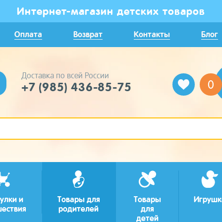
Интернет-магазин детских товаров
Оплата
Возврат
Контакты
Блог
Доставка по всей России
0
+7 (985) 436-85-75
улки и
Товары для
Товары
Игрушк
шествия
родителей
для
детей