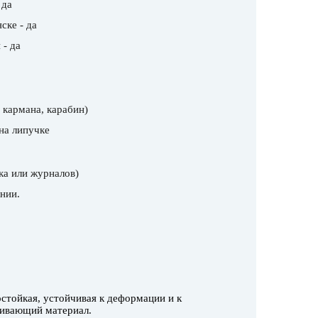
 да
ске - да
 - да
 кармана, карабин)
на липучке
ка или журналов)
нии.
остойкая, устойчивая к деформации и к
кивающий материал.