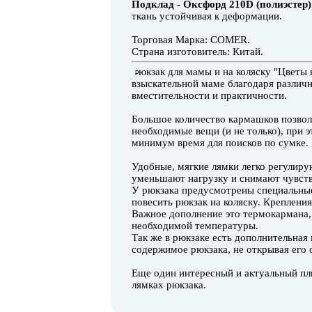
Подклад - Оксфорд 210D (полиэстер)
ткань устойчивая к деформации.
Торговая Марка: COMER.
Страна изготовитель: Китай.
юкзак для мамы и на коляску "Цветы
Р
взыскательной маме благодаря различн
вместительности и практичности.
Большое количество кармашков позволи
необходимые вещи (и не только), при 
минимум время для поисков по сумке.
Удобные, мягкие лямки легко регулирую
уменьшают нагрузку и снимают чувст
У рюкзака предусмотрены специальны
повесить рюкзак на коляску. Креплени
Важное дополнение это термокармана,
необходимой температуры.
Так же в рюкзаке есть дополнительная
содержимое рюкзака, не открывая его 
Еще один интересный и актуальный пл
лямках рюкзака.