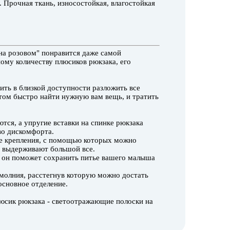
. Прочная ткань, износостойкая, влагостойкая
 на розовом" понравится даже самой
ому количеству плюсиков рюкзака, его
ть в близкой доступности разложить все
этом быстро найти нужную вам вещь, и тратить
тся, а упругие вставки на спинке рюкзака
во дискомфорта.
е крепления, с помощью которых можно
я выдерживают большой все.
 он поможет сохранить питье вашего малыша
 молния, расстегнув которую можно достать
основное отделение.
юсик рюкзака - светоотражающие полоски на