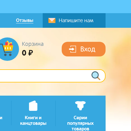
Отзывы
Напишите нам
Корзина
Вход
0 ₽
и
Книги и
Серии
канцтовары
популярных
товаров