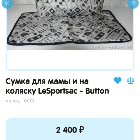
зывы
Сумка для мамы и на
коляску LeSportsac - Button
Артикул: О0111
2 400 ₽