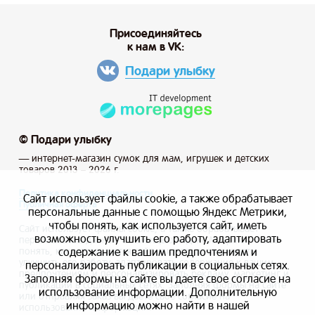
Присоединяйтесь
к нам в VK:
Подари улыбку
© Подари улыбку
— интернет-магазин сумок для мам, игрушек и детских
товаров 2013 – 2026 г.
Политика конфиденциальности
Сайт использует файлы cookie, а также обрабатывает
Публичная оферта
персональные данные с помощью Яндекс Метрики,
чтобы понять, как используется сайт, иметь
Сайт использует файлы cookie, а также обрабатывает
возможность улучшить его работу, адаптировать
персональные данные с помощью Яндекс Метрики, чтобы
содержание к вашим предпочтениям и
понять, как используется сайт, и иметь возможность
улучшить его работу, адаптировать содержание к вашим
персонализировать публикации в социальных сетях.
предпочтениям и персонализировать рекламу, маркетинг и
Заполняя формы на сайте вы даете свое согласие на
публикации в социальных сетях. Заполняя формы на сайте
использование информации. Дополнительную
или отправляя заказ вы даете свое согласие на
информацию можно найти в нашей
использование информации.