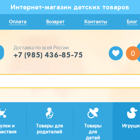
Интернет-магазин детских товаров
Оплата
Возврат
Контакты
Блог
Доставка по всей России
0
+7 (985) 436-85-75
улки и
Товары для
Товары
Игрушк
шествия
родителей
для
детей