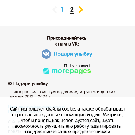
2
1
Присоединяйтесь
к нам в VK:
Подари улыбку
© Подари улыбку
— интернет-магазин сумок для мам, игрушек и детских
товаров 2013 – 2026 г.
Политика конфиденциальности
Сайт использует файлы cookie, а также обрабатывает
Публичная оферта
персональные данные с помощью Яндекс Метрики,
чтобы понять, как используется сайт, иметь
Сайт использует файлы cookie, а также обрабатывает
возможность улучшить его работу, адаптировать
персональные данные с помощью Яндекс Метрики, чтобы
содержание к вашим предпочтениям и
понять, как используется сайт, и иметь возможность