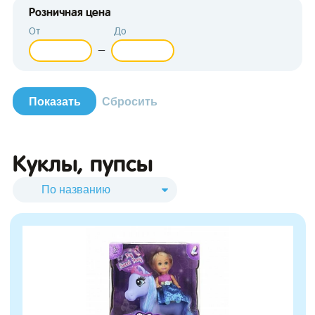
Розничная цена
От
До
—
зывы
Куклы, пупсы