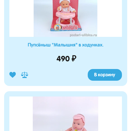
Пупсёныш "Малышня" в ходунках.
490 ₽
В корзину